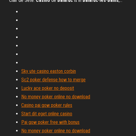
Clair de Sète.
Casino
de
Balaruc
is in
Balaruc
-
les
-
Bains
,…
Sky ute casino easton corbin
Sc2 poker defense how to merge
Lucky ace poker no deposit
No money poker online no download
Casino pai gow poker rules
Start dit eget online casino
Pai gow poker free with bonus
No money poker online no download