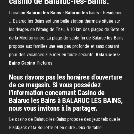
casino de Balaruc-les-Bains.
Location
Balaruc
les
Bains
-
Balaruc
les
hauts - Résidence
... Balaruc les Bains est une belle station thermale située sur
les rivages de l'étang de Thau, à 10 km des plages de Sète et
de la Méditerranée. La plage de sable fin de Balaruc les Bains
propose aux familles une eau peu profonde et sans courant
pour des vacances à la mer en toute sécurité.
Balaruc
-
les
-
Bains
Casino
Pictures
Nous n'avons pas les horaires d'ouverture
de ce magasin. Si vous possédez
l'information concernant Casino de
Balaruc les Bains à BALARUC LES BAINS,
nous vous invitons à la partager.
Le casino de Balaruc-les-Bains propose des jeux tels que le
Blackjack et la Roulette et en outre Jeux de table: